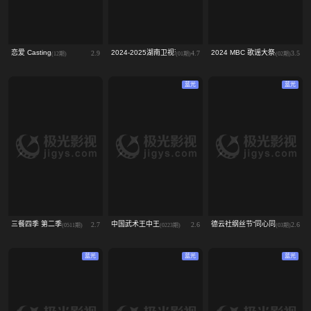
恋爱 Casting
2024-2025湖南卫视芒果TV跨年晚会
2024 MBC 歌谣大祭典 WANNA
2.9
4.7
3.5
(12期)
(01期)
(02期)
蓝光
蓝光
三餐四季 第二季
中国武术王中王
德云社纲丝节“同心同德”之笑剧《
2.7
2.6
2.6
(0511期)
(0223期)
(03期)
蓝光
蓝光
蓝光