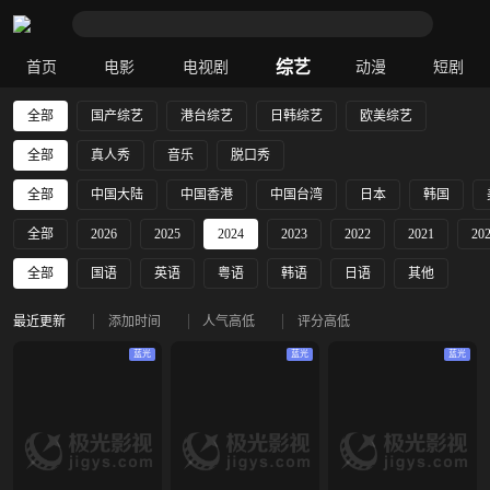
综艺
首页
电影
电视剧
动漫
短剧
全部
国产综艺
港台综艺
日韩综艺
欧美综艺
全部
真人秀
音乐
脱口秀
全部
中国大陆
中国香港
中国台湾
日本
韩国
全部
2026
2025
2024
2023
2022
2021
20
全部
国语
英语
粤语
韩语
日语
其他
最近更新
添加时间
人气高低
评分高低
蓝光
蓝光
蓝光