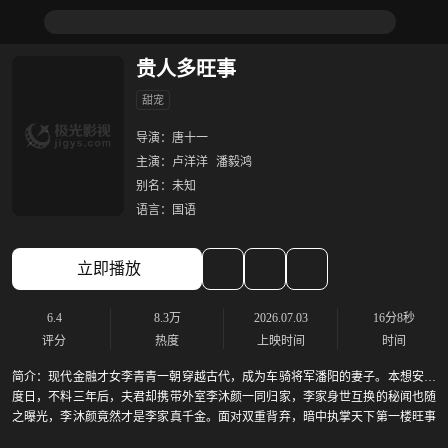
贵人多旺事
甜宠
导演：
唐十一
主演：
卢洋洋
潘毅鸿
别名：
未知
语言：
国语
立即播放
6.4
8.3万
2026.07.03
16分8秒
评分
热度
上映时间
时间
简介：
现代金融才女李青青一朝穿越古代，成为车骑将军潘阳的妻子。本想安稳
度日，不料三年后，夫君却携带外室李沐颜一同归家，李家身世互换的秘闻也随
之曝光，李沐颜竟然才是李家真千金。面对双重背弃，暗中执掌天下第一楼旺事
楼的李青青不慌不忙，一边巧破后宅闹剧，一边智斗阴鸷太子，并凭借现代金融