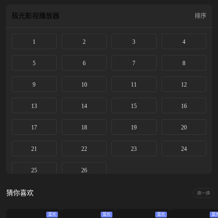
智慧玩转古代商圈，在嬉笑打闹间踏平风波，一步步闯出属于自己的逆袭之
路……
极光影视
播放器
排序
1
2
3
4
5
6
7
8
9
10
11
12
13
14
15
16
17
18
19
20
21
22
23
24
25
26
猜你喜欢
换一换
蓝光
蓝光
蓝光
蓝