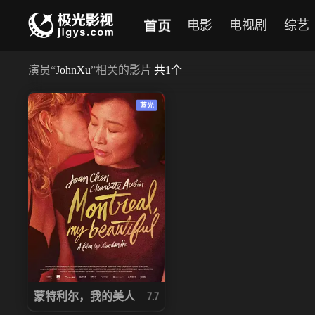
首页
电影
电视剧
综艺
演员
“
JohnXu
”相关的影片
共
1
个
蓝光
蒙特利尔，我的美人
7.7