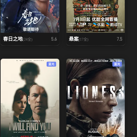
春日之地
悬案
5.6
7.5
(24全)
(17全)
蓝光
蓝光