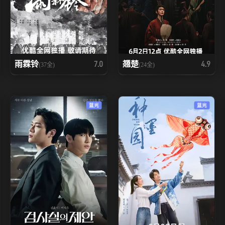
雨霖铃
翘楚
7.0
4.9
(37全)
(24全)
蓝光
蓝光