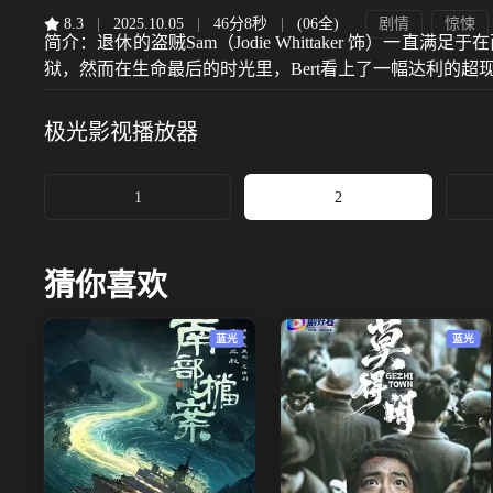
8.3
|
2025.10.05
|
46分8秒
|
(06全)
剧情
惊悚
简介：
退休的盗贼Sam（Jodie Whittaker 饰）一
狱，然而在生命最后的时光里，Bert看上了一幅达利的超
极光影视
播放器
1
2
猜你喜欢
蓝光
蓝光