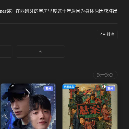
nne Jones饰）在西班牙的牢房里度过十年后因为身体原因获准出
排序
6
换一换
蓝光
蓝光