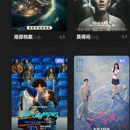
南部档案
莫得闲
6.5
9.9
(33全)
(03全)
蓝光
蓝光