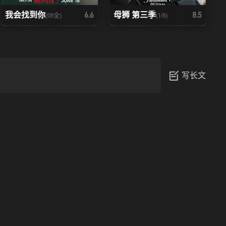
我会找到你
母狮 第三季
6.6
8.5
(08全)
(1/8)
写长文