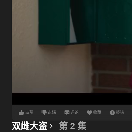
点赞
点踩
评论
收藏
报错
双雌大盗
第 2 集
更多信息