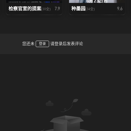
检察官室的提案
种墨园
7.9
9.6
(10全)
(34全)
您还未
请登录后发表评论
登录