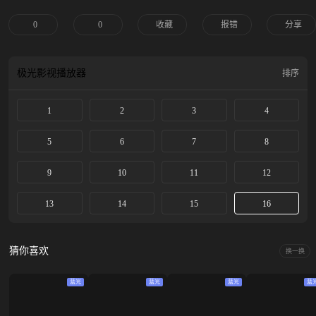
男？是“不想结婚”还是“不能结婚”？当一位独身怪癖大叔，终于遇到心目中的女
神，他将如何应对，最终抱得美人归。食无定味，适口者珍！没有不结婚的男
0
0
收藏
报错
分享
人，只是没有找到适配的那个人罢了。
极光影视
播放器
排序
1
2
3
4
5
6
7
8
9
10
11
12
13
14
15
16
猜你喜欢
换一换
蓝光
蓝光
蓝光
蓝