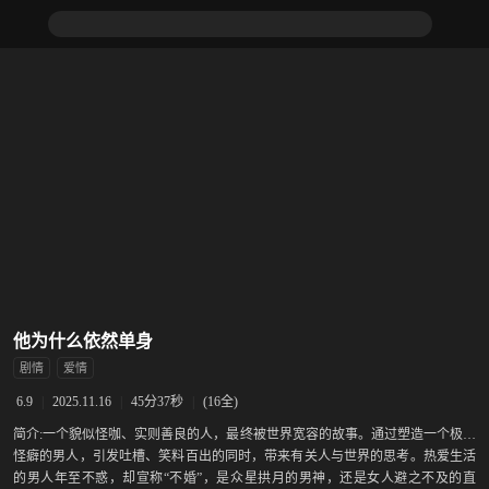
他为什么依然单身
剧情
爱情
|
2025.11.16
|
45分37秒
|
(16全)
6.9
简介:
一个貌似怪咖、实则善良的人，最终被世界宽容的故事。通过塑造一个极致
怪癖的男人，引发吐槽、笑料百出的同时，带来有关人与世界的思考。热爱生活
的男人年至不惑，却宣称“不婚”，是众星拱月的男神，还是女人避之不及的直