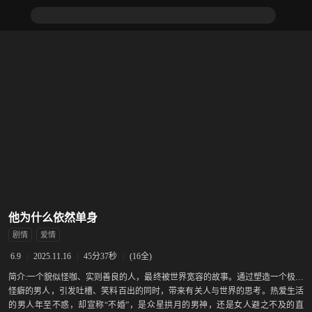
他为什么依然单身
剧情
爱情
|
2025.11.16
|
45分37秒
|
(16全)
6.9
简介:
一个貌似怪咖、实则善良的人，最终被世界宽容的故事。通过塑造一个极致
怪癖的男人，引发吐槽、笑料百出的同时，带来有关人与世界的思考。热爱生活
的男人年至不惑，却宣称“不婚”，是众星拱月的男神，还是女人避之不及的直