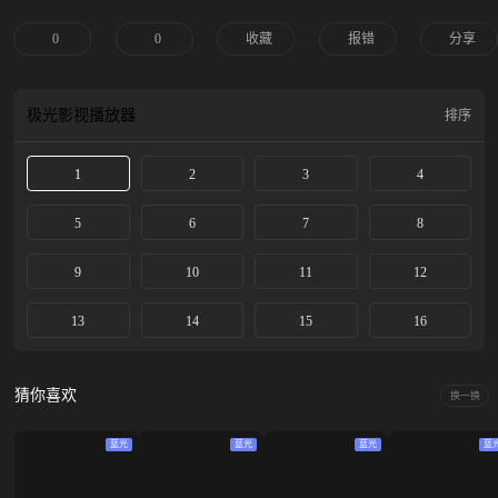
男？是“不想结婚”还是“不能结婚”？当一位独身怪癖大叔，终于遇到心目中的女
神，他将如何应对，最终抱得美人归。食无定味，适口者珍！没有不结婚的男
0
0
收藏
报错
分享
人，只是没有找到适配的那个人罢了。
极光影视
播放器
排序
1
2
3
4
5
6
7
8
9
10
11
12
13
14
15
16
猜你喜欢
换一换
蓝光
蓝光
蓝光
蓝