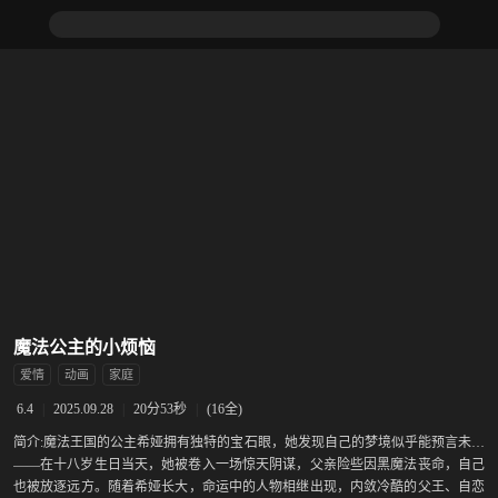
魔法公主的小烦恼
爱情
动画
家庭
|
2025.09.28
|
20分53秒
|
(16全)
6.4
简介:
魔法王国的公主希娅拥有独特的宝石眼，她发现自己的梦境似乎能预言未来
——在十八岁生日当天，她被卷入一场惊天阴谋，父亲险些因黑魔法丧命，自己
也被放逐远方。随着希娅长大，命运中的人物相继出现，内敛冷酷的父王、自恋