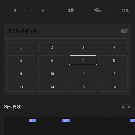
毒舌的魔法师、忠心耿耿的骑士、温柔腼腆的公爵独子、渴望亲情的女孩……勇
敢善良的希娅能否逆转命运，守护自己和所有珍爱之人呢？
0
0
收藏
报错
分享
极光影视
播放器
排序
1
2
3
4
5
6
7
8
9
10
11
12
13
14
15
16
猜你喜欢
换一换
蓝光
蓝光
蓝