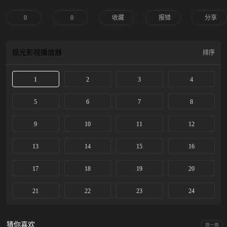
的养父也遭到桃太郎机关的成员．桃屋重创，但这样的惨剧竟然导致四季过度愤
怒而爆发出潜藏的力量…！
0
0
收藏
报错
分享
极光影视
播放器
排序
1
2
3
4
5
6
7
8
9
10
11
12
13
14
15
16
17
18
19
20
21
22
23
24
猜你喜欢
换一换