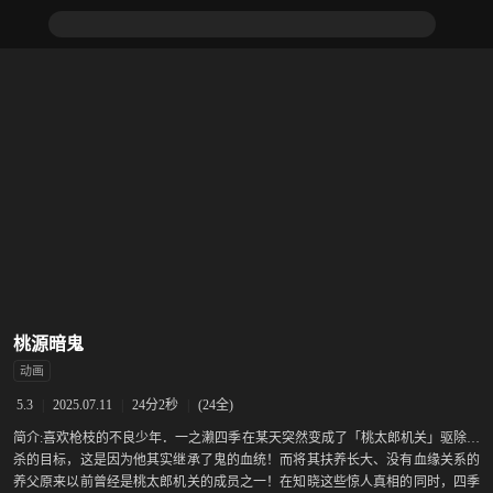
桃源暗鬼
动画
|
2025.07.11
|
24分2秒
|
(24全)
5.3
简介:
喜欢枪枝的不良少年．一之濑四季在某天突然变成了「桃太郎机关」驱除追
杀的目标，这是因为他其实继承了鬼的血统！而将其扶养长大、没有血缘关系的
养父原来以前曾经是桃太郎机关的成员之一！在知晓这些惊人真相的同时，四季