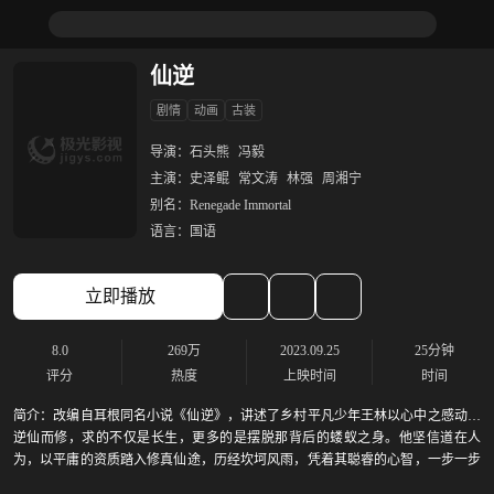
仙逆
剧情
动画
古装
导演：
石头熊
冯毅
主演：
史泽鲲
常文涛
林强
周湘宁
别名：
Renegade Immortal
语言：
国语
立即播放
8.0
269万
2023.09.25
25分钟
评分
热度
上映时间
时间
简介：
改编自耳根同名小说《仙逆》，讲述了乡村平凡少年王林以心中之感动，
逆仙而修，求的不仅是长生，更多的是摆脱那背后的蝼蚁之身。他坚信道在人
为，以平庸的资质踏入修真仙途，历经坎坷风雨，凭着其聪睿的心智，一步一步
走向巅峰，凭一己之力，扬名修真界。