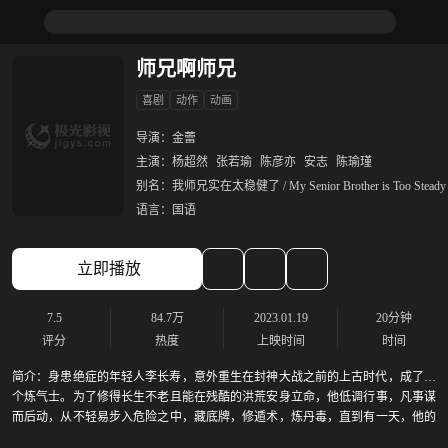
师兄啊师兄
喜剧
动作
动画
导演：
金蕾
主演：
杨超然
张若瑜
陈彦亦
安志
陈瑜瑾
别名：
我师兄实在太稳健了 / My Senior Brother is Too Steady
语言：
国语
立即播放
7.5
84.7万
2023.01.19
20分钟
评分
热度
上映时间
时间
简介：
身患绝症的年轻人李长寿，意外重生在封神大战之前的上古时代，成了一
个炼气士。为了修得长生不老且能在残酷的洪荒安身立命，他低调行事，凡事谋
而后动，从不轻易步入危险之中，藏底牌，修遁术，炼丹毒，直到有一天，他的
师傅突然给他收了个师妹回来，本想低调修行的李长寿被卷入了一场场冒险。不