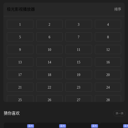
动稳如老狗，一动石破天惊，动后悄声走人，在打败邪恶敌人的同时，结交志同
道合的朋友，实现自己的人生价值。
极光影视
播放器
排序
1
2
3
4
5
6
7
8
9
10
11
12
13
14
15
16
17
18
19
20
21
22
23
24
25
26
27
28
29
30
31
32
猜你喜欢
换一换
33
34
35
36
蓝光
蓝光
蓝光
蓝