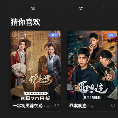
36
37
猜你喜欢
蓝光
蓝光
一念初见锦衣谣
罪案痕迹
6.2
6.2
(36全)
(25全)