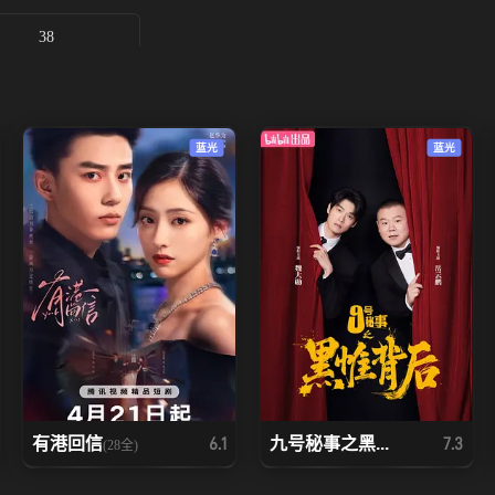
38
蓝光
蓝光
有港回信
九号秘事之黑...
6.1
7.3
(28全)