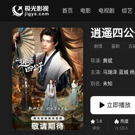
首页
电影
电视剧
综艺
逍遥四公
剧情
喜剧
古
导演:
黄斌
主演:
马瑞泽
蓝城
杨
别名:
未知
立即播放
5.8
热度
评分
11.1万
人