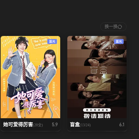
换一换
蓝光
蓝光
她可爱得厉害
盲盒
5.9
6.1
(28全)
(13/24)