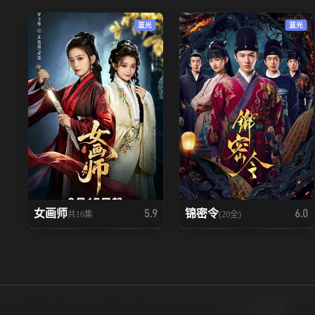
蓝光
蓝光
女画师
锦密令
5.9
6.0
共16集
(20全)