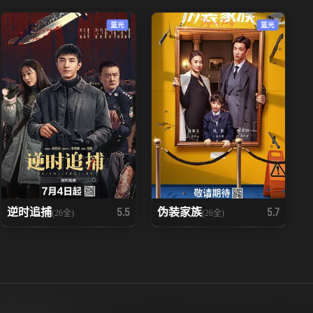
蓝光
蓝光
逆时追捕
伪装家族
5.5
5.7
(26全)
(26全)