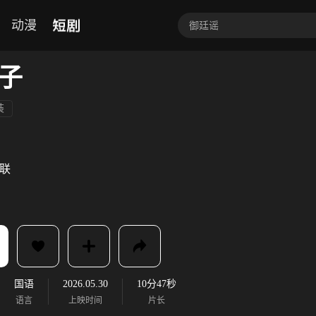
短剧
动漫
子
装
联
国语
2026.05.30
10分47秒
语言
上映时间
片长