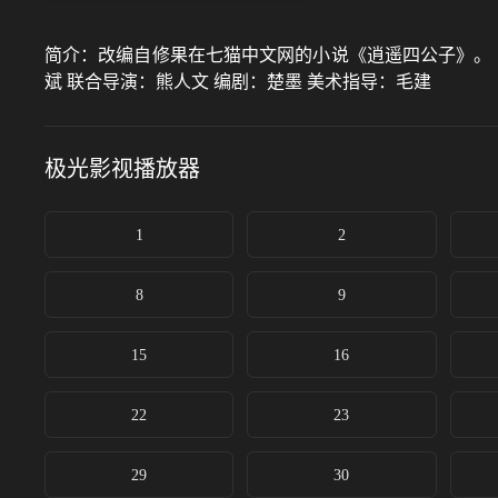
简介：
改编自修果在七猫中文网的小说《逍遥四公子》。 
斌 联合导演：熊人文 编剧：楚墨 美术指导：毛建
极光影视
播放器
1
2
8
9
15
16
22
23
29
30