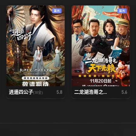
蓝光
蓝光
逍遥四公子
二龙湖浩哥之...
5.8
5.6
(38全)