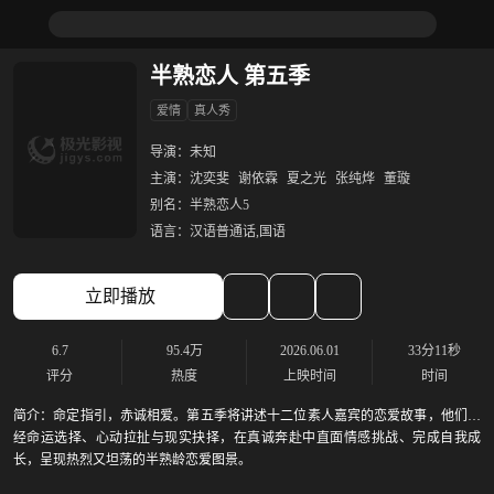
半熟恋人 第五季
爱情
真人秀
导演：
未知
主演：
沈奕斐
谢依霖
夏之光
张纯烨
董璇
别名：
半熟恋人5
语言：
汉语普通话,国语
立即播放
6.7
95.4万
2026.06.01
33分11秒
评分
热度
上映时间
时间
简介：
命定指引，赤诚相爱。第五季将讲述十二位素人嘉宾的恋爱故事，他们历
经命运选择、心动拉扯与现实抉择，在真诚奔赴中直面情感挑战、完成自我成
长，呈现热烈又坦荡的半熟龄恋爱图景。