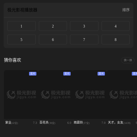
极光影视
播放器
排序
1
2
3
4
5
6
7
8
猜你喜欢
换一换
蓝光
蓝光
蓝光
蓝
家业
百花杀
雨霖铃
天才，女友
7.3
6.0
7.0
(42全)
(36全)
(37全)
(14/28)