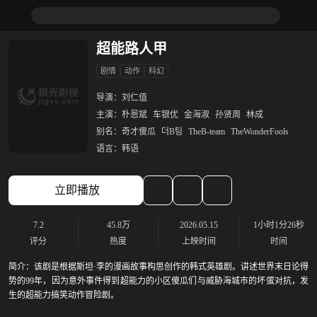
超能路人甲
剧情
动作
科幻
导演：
刘仁值
主演：
朴恩斌
车银优
金海淑
孙贤周
林成
别名：
奇才傻瓜
더B팀
TheB-team
TheWonderFools
语言：
韩语
立即播放
7.2
45.8万
2026.05.15
1小时1分26秒
评分
热度
上映时间
时间
简介：
该剧是根据斯坦·李的漫画故事构思创作的韩式英雄剧。讲述世界末日论得
势的99年，因为意外事件得到超能力的小区傻瓜们与威胁海城市的坏蛋对抗，发
生的超能力搞笑动作冒险剧。