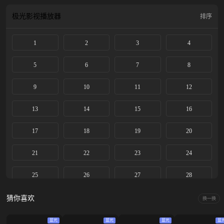
找寻真相的过程中，众人既有试探也有合作。他们都是为了小唯身上的龙神之力
而来，但他们背后的目的却各不相同，有人想要守护，有人为了杀戮。 在一次次
极光影视
播放器
排序
对于龙神之力的争夺中，他们成为了朋友，恋人，但也发现了彼此之间横亘着无
法消弭的阻碍。为了消灭造成这阻碍的源头——万妖之首九婴，守护人间的和
1
2
3
4
平，四人不得不在爱情、友情甚至是生命面前做出艰难的抉择和割舍，一次次努
力地改变命运的流向。 画皮之下，是人性的善恶交锋，是命运的无常捉弄，更是
对真爱与救赎的永恒追问。
5
6
7
8
9
10
11
12
13
14
15
16
17
18
19
20
21
22
23
24
25
26
27
28
29
猜你喜欢
换一换
蓝光
蓝光
蓝光
蓝