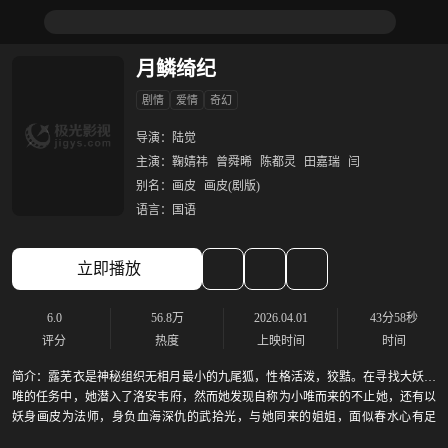
月鳞绮纪
剧情
爱情
奇幻
导演：
陆觉
主演：
鞠婧祎
曾舜晞
陈都灵
田嘉瑞
闫
别名：
画皮
画皮(剧版)
语言：
国语
立即播放
6.0
56.8万
2026.04.01
43分58秒
评分
热度
上映时间
时间
简介：
露芜衣是神秘组织无相月最小的九尾狐，性格活泼，狡黠。在寻找大妖小
唯的任务中，她潜入了洛安韦府，然而她发现自称为小唯而来的不止她，还有以
妖身画皮为法师，身负血海深仇的武拾光，与她同来的姐姐，面似春水心有足
谋，同为九尾狐的雾妄言，以及看似天真，却身份存疑的侍鳞宗法师寄灵 。 在