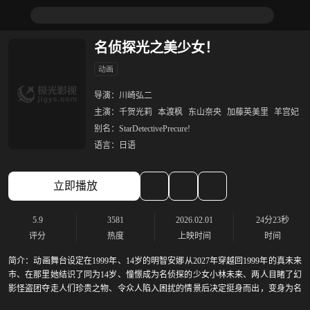
名侦探光之美少女！
动画
导演：
川崎弘二
主演：
千贺光莉
本渡枫
东山奈央
加藤英美里
羊宫妃
别名：
StarDetectivePrecure!
语言：
日语
立即播放
5.9
3581
2026.02.01
24分23秒
评分
热度
上映时间
时间
简介：
动画舞台设定在1999年、14岁的明智安娜从2027年穿越回1999年的真未来
市、在那里她结识了同为14岁、憧憬成为名侦探的少女小林未来、两人目睹了幻
影怪盗团夺走人们珍贵之物、令众人陷入困扰的情景后决定挺身而出，变身为名
侦探光之美少女。