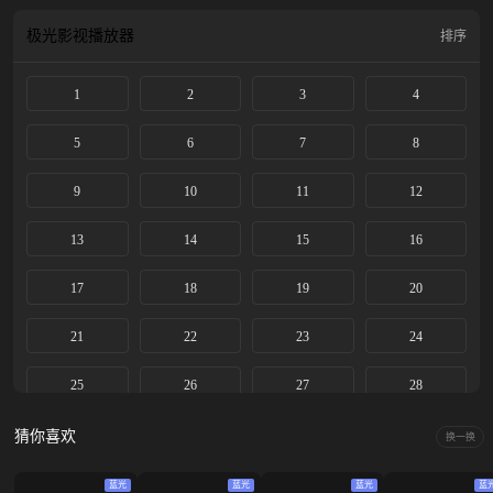
生的世界危机重重。从陌生人到恋人，在光明与黑暗之间，双向奔赴。改编自时
玖远所著小说《双轨》。
极光影视
播放器
排序
1
2
3
4
5
6
7
8
9
10
11
12
13
14
15
16
17
18
19
20
21
22
23
24
25
26
27
28
29
猜你喜欢
换一换
蓝光
蓝光
蓝光
蓝