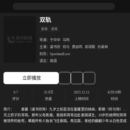
双轨
剧情
爱情
导演：
于中中
马鸣
主演：
虞书欣
何与
费启鸣
吴翊歌
孙美林
别名：
SpeedandLove
语言：
国语
立即播放
6.7
32.9万
2025.12.12
42分10秒
评分
热度
上映时间
时间
简介：
姜暮（虞书欣饰）九岁之前是活在蜜罐里的妹妹，靳朝（何与饰）是
天之骄子的哥哥。那年父母离婚，爸爸和哥哥远赴泰国谋生，19岁的她得知哥哥
被领养的秘密，瞒着所有人独自飞往泰国。再见面，曾经的翩翩少年从白色变成
灰色，一个满身市井锋芒的修车工，在地下拳场打拳、在黑市赛车，在她完全陌