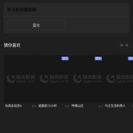
极光影视
播放器
蓝光
猜你喜欢
换一换
蓝光
蓝光
蓝
玩具总动员5
诺曼底72小时
呼啸山庄
与王生活的男人
8.0
8.2
6.2