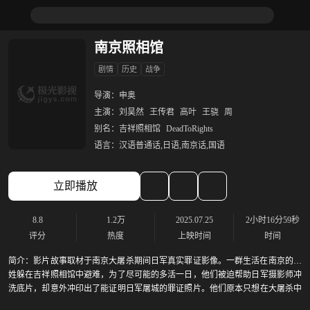
南京照相馆
剧情
历史
战争
导演：
申奥
主演：
刘昊然
王传君
高叶
王骁
周
别名：
吉祥照相馆
DeadToRights
语言：
汉语普通话,日语,南京话,国语
立即播放
8.8
1.2万
2025.07.25
2小时16分59秒
评分
热度
上映时间
时间
简介：
影片故事取材于南京大屠杀期间日军真实罪证影像。一群生活在南京的百
姓躲在吉祥照相馆中避难，为了尽可能的多活一日，他们被迫帮助日军摄影师冲
洗底片，却意外冲印出了能证明日军屠城的罪证照片。他们原本只想在大屠杀中
保命活下去，面对日军在南京城内的暴行，他们决定让这些底片留存下去……