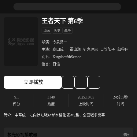
王者天下 第6季
动画
历史
战争
导演：
今泉贤一
主演：
森田成一
福山润
钉宫理惠
日笠阳子
细谷佳
别名：
Kingdom6thSeason
语言：
日语
立即播放
9.1
3148
2025.10.05
24分55秒
评分
热度
上映时间
时间
简介：
中華統一に向けた戦いが本格化 秦VS趙、全面戦争開幕
极光影视
播放器
排序