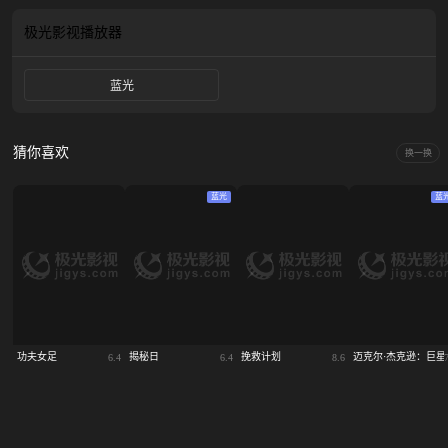
的命运将被这桩悬案改写，而詹周氏的命运，也会迎来意想不到的变化……
极光影视
播放器
蓝光
猜你喜欢
换一换
蓝光
蓝
功夫女足
揭秘日
挽救计划
迈克尔·杰克逊：巨星
6.4
6.4
8.6