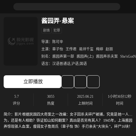
酱园弄·悬案
剧情
犯罪
导演：
陈可辛
主演：
章子怡
王传君
易烊千玺
梅婷
赵丽
别名：
酱园弄第一部
酱园弄(上)
酱园弄杀夫案
She'sGot
语言：
汉语普通话,沪语,国语
立即播放
5.7
3055
2025.06.21
1小时36分12秒
评分
热度
上映时间
时间
简介：
影片根据民国四大奇案之一改编：女子因杀夫碎尸被捕，究竟是她一人所
为，还是有人相助？铁证如山如何翻案？真凶是否另有其人？ 1945年，上海酱园
弄惊现骇人血案，瘦弱女子詹周氏（章子怡 饰）手刃亲夫“大块头”，碎尸16块！
一时间人心激荡、众说纷纭，旧时代的车轮徐徐碾过，案件真相层层待揭，众人