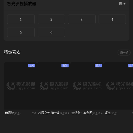
极光影视
播放器
排序
1
2
3
4
5
6
猜你喜欢
换一换
蓝光
蓝光
蓝光
蓝
雨霖铃
校园之外 第一季
金特务：本色回归
逐玉
7.0
8.4
7.4
(37全)
(08全)
(10全)
(40全)