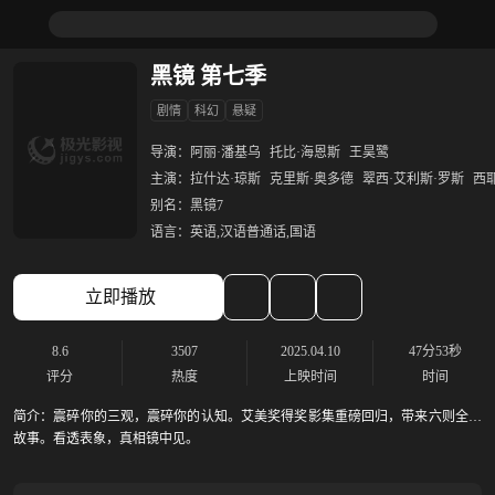
黑镜 第七季
剧情
科幻
悬疑
导演：
阿丽·潘基乌
托比·海恩斯
王昊鹭
主演：
拉什达·琼斯
克里斯·奥多德
翠西·艾利斯·罗斯
西
别名：
黑镜7
语言：
英语,汉语普通话,国语
立即播放
8.6
3507
2025.04.10
47分53秒
评分
热度
上映时间
时间
简介：
震碎你的三观，震碎你的认知。艾美奖得奖影集重磅回归，带来六则全新
故事。看透表象，真相镜中见。