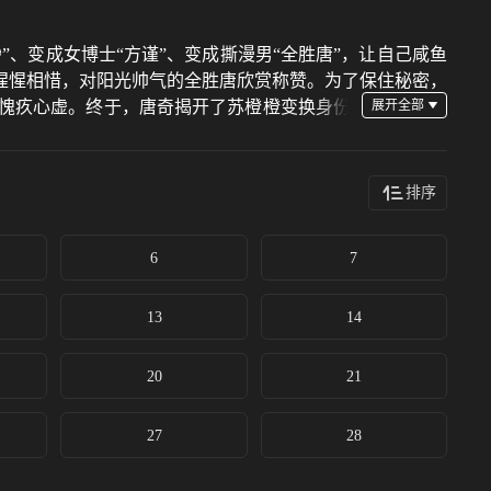
、变成女博士“方谨”、变成撕漫男“全胜唐”，让自己咸鱼
惺惺相惜，对阳光帅气的全胜唐欣赏称赞。为了保住秘密，
愧疚心虚。终于，唐奇揭开了苏橙橙变换身份
为了将“千鸟集”培育为独具中国特色的高端美妆品牌，苏
不应该被单一固化，要用最真...(展开全部) 一个新科
谨”、变成撕漫男“全胜唐”，让自己咸鱼翻身爽了一把的同
排序
帅气的全胜唐欣赏称赞。为了保住秘密，苏橙橙不得不一次
唐奇揭开了苏橙橙变换身份的真相，明白自己爱的只有苏橙
6
7
国特色的高端美妆品牌，苏橙橙和唐奇携手策划了一系列新
实的自己去面对最现实的生活，依靠努力奋斗去追逐梦想，
13
14
20
21
27
28