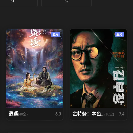
31
32
蓝光
蓝光
逍遥
金特务：本色...
6.0
7.4
(40全)
(10全)