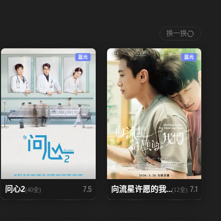
换一换
蓝光
蓝光
问心2
向流星许愿的我...
7.5
7.1
(40全)
(12全)