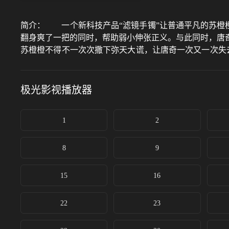
简介：
一个新科技产品“滤镜手镯”让普通平凡的苏橙橙（
翻身爽了一把的同时，帮助弱小伸张正义。与此同时，唐
苏橙橙不得不一次次撒下弥天大谎，让唐奇一次又一次失
的真相，明白自己爱的只有苏橙橙。真诚炙热的心不会被
橙橙和唐奇携手策划了一系列新的国货美妆产品，号召大家
技产品“滤镜手镯”让普通平凡的苏橙橙（李兰迪饰）拥有
极光影视
播放器
时，帮助弱小伸张正义。与此同时，唐奇（檀健次饰）对
次撒下弥天大谎，让唐奇一次又一次失去了爱人。唐奇在
1
2
橙。真诚炙热的心不会被外在迷惑，心意相通的二人要一
的国货美妆产品，号召大家享受“自然自信的真实美”。
幸福就在眼前。
8
9
15
16
22
23