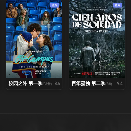
蓝光
蓝光
校园之外 第一季
百年孤独 第二季
8.4
9.4
(08全)
(7/8)