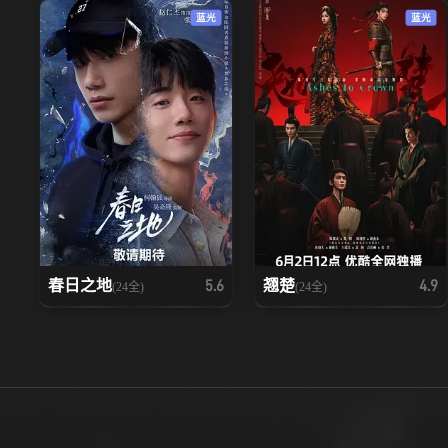
蓝光
蓝光
春日之地
翘楚
5.6
4.9
(24全)
(24全)