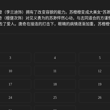
李兰迪饰）拥有了改变容貌的能力。苏橙橙变成大美女“苏渺”
奇（檀健次饰）对见义勇为的苏渺怦然心动，与志同道合的方谨
去了爱人。唐奇在接连的打击下，眼睛的病情逐渐加重，苏橙橙
外在迷惑，心意相通的二人要一起面对滤镜手镯带来的严峻挑战。
享受“自然自信的真实美”。经历重重考验的苏橙橙最终明白，美
了改变容貌的能力。苏橙橙变成大美女“苏渺”、变成女博士“方
见义勇为的苏渺怦然心动，与志同道合的方谨惺惺相惜，对阳光
接连的打击下，眼睛的病情逐渐加重，苏橙橙愧疚心虚。终于，
3
4
5
起面对滤镜手镯带来的严峻挑战。为了将“千鸟集”培育为独具中
经历重重考验的苏橙橙最终明白，美不应该被单一固化，要用最真
10
11
12
17
18
19
24
25
26