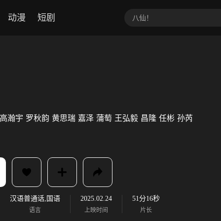
动漫
短剧
高瀚宇
罗秋韵
黄思瑞
嘉泽
蒲萄
王弘毅
昌隆
任彬
孙芮
汉语普通话,国语
2025.02.24
51分16秒
语言
上映时间
片长