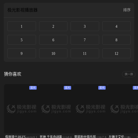
人との出会い――どうする恋太郎？どうなる100人の彼女！？
极光影视
播放器
排序
1
2
3
4
5
6
7
8
9
10
11
12
猜你喜欢
换一换
蓝光
蓝光
蓝光
蓝
假面骑士ZEZTZ(国语)
死神 千年血战篇 -祸进谭-
雾尾粉丝俱乐部
左撇子艾伦
9.1
8.6
7.8
(46/50)
(2/13)
(12全)
(13集)