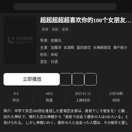
超超超超超喜欢你的100个女朋友 第二季
剧情
喜剧
爱情
导演：
佐藤光
主演：
加藤涉
本渡枫
富田美忧
长绳麻理亚
濑户麻沙
别名：
未知
语言：
日语
立即播放
8.4
4432
2025.01.12
23分50秒
评分
热度
上映时间
时间
简介：
中学で失恋100回を達成した愛城恋太郎は、高校でこそ彼女を！と願い
訪れた神社で、現れた恋の神様から「高校で出会う運命の人は100人いる」と
告げられる。 しかし神様いわく、運命の人と出会った人間は、その相手と愛し
合って幸せになれなければ死んでしまうという……。 次々に待ち受ける運命の