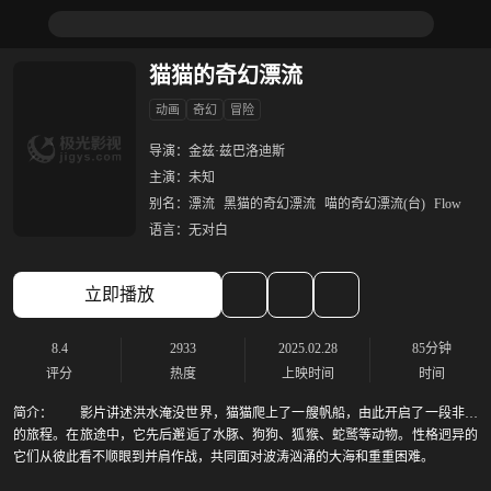
猫猫的奇幻漂流
动画
奇幻
冒险
导演：
金兹·兹巴洛迪斯
主演：
未知
别名：
漂流
黑猫的奇幻漂流
喵的奇幻漂流(台)
Flow
语言：
无对白
立即播放
8.4
2933
2025.02.28
85分钟
评分
热度
上映时间
时间
简介：
影片讲述洪水淹没世界，猫猫爬上了一艘帆船，由此开启了一段非凡
的旅程。在旅途中，它先后邂逅了水豚、狗狗、狐猴、蛇鹫等动物。性格迥异的
它们从彼此看不顺眼到并肩作战，共同面对波涛汹涌的大海和重重困难。