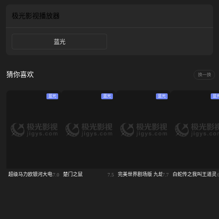
极光影视
播放器
蓝光
猜你喜欢
换一换
蓝光
蓝光
蓝光
蓝
超级马力欧银河大电影
楚门之鼠
完美世界剧场版 九劫焚天
白蛇传之我叫王道灵
7.0
7.5
7.7