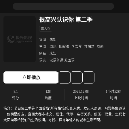
很高兴认识你 第二季
真人秀
导演：
未知
主演：
周迅
柳翰雅
李雪琴
井柏然
周雨
别名：
未知
语言：
汉语普通话,国语
立即播放
8.1
128
2021.12.08
1小时52秒
评分
热度
上映时间
时间
简介：
节目第二季是全国首档“所有格”纪实真⼈秀。发起人周迅、阿雅每集邀请
一位明星好友，直面大都市社交、居住、代际、亲密关系、解压、职业、生死七
大面向带给我们的生活设问，寻找、探寻年轻人的城市生活密码。